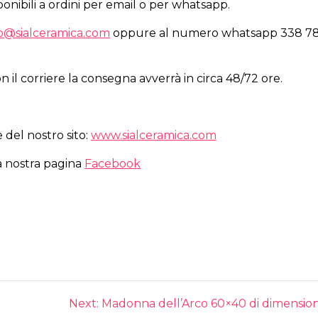
bili a ordini per email o per whatsapp.
fo@sialceramica.com
oppure al numero whatsapp 338 7
 il corriere la consegna avverrà in circa 48/72 ore.
del nostro sito:
www.sialceramica.com
la nostra pagina
Facebook
Next
Next:
Madonna dell’Arco 60×40 di dimensio