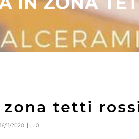
 IN ZONA TET
zona tetti ross
16/11/2020
|
0