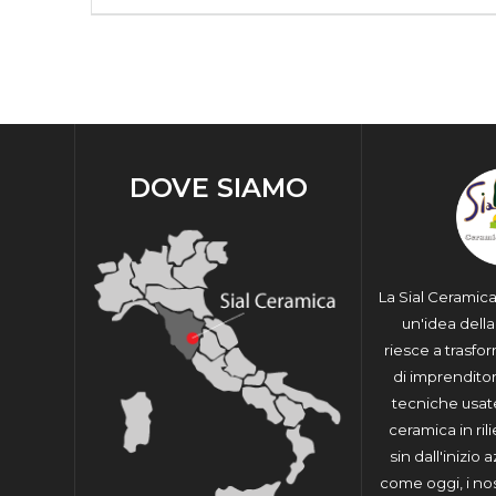
articoli
post:
DOVE SIAMO
La Sial Ceramic
un'idea dell
riesce a trasfo
di imprenditori
tecniche usat
ceramica in ril
sin dall'inizio 
come oggi, i no