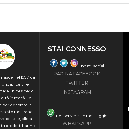
post:
STAI CONNESSO
i nostri social
PAGINA FACEBOOK
a nasce nel 1997 da
TWITTER
a fondatrice che
rmare un desiderio
INSTAGRAM
alità in realtà. Le
e per decorare la
ievo si dimostrano
Per scriverci un messaggio
azzeccate e, allora
WHAT'SAPP
stri prodotti hanno