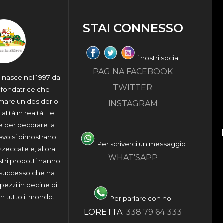
STAI CONNESSO
i nostri social
PAGINA FACEBOOK
a nasce nel 1997 da
TWITTER
a fondatrice che
rmare un desiderio
INSTAGRAM
alità in realtà. Le
e per decorare la
ievo si dimostrano
Per scriverci un messaggio
azzeccate e, allora
WHAT'SAPP
stri prodotti hanno
o successo che ha
 pezzi in decine di
in tutto il mondo.
Per parlare con noi
LORETTA:
338 79 64 333