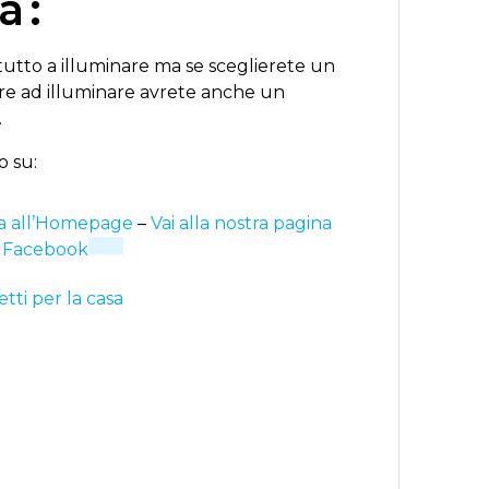
a:
utto a illuminare ma se sceglierete un
tre ad illuminare avrete anche un
.
o su:
a all’Homepage
–
Vai alla nostra pagina
Facebook
tti per la casa