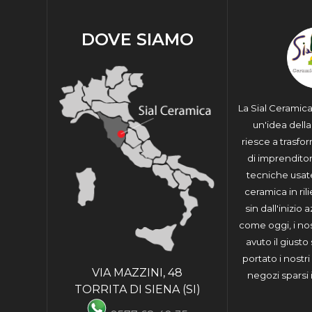
DOVE SIAMO
La Sial Ceramic
un'idea dell
riesce a trasfo
di imprenditori
tecniche usat
ceramica in ril
sin dall'inizio 
come oggi, i no
avuto il giust
portato i nostri
VIA MAZZINI, 48
negozi sparsi 
TORRITA DI SIENA (SI)